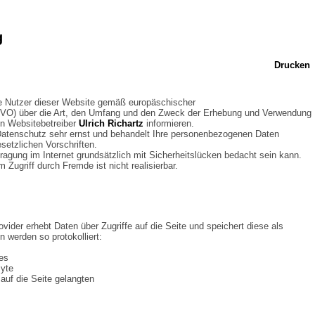
g
Drucken
ie Nutzer dieser Website gemäß europäschischer
VO) über die Art, den Umfang und den Zweck der Erhebung und Verwendung
n Websitebetreiber
Ulrich Richartz
informieren.
Datenschutz sehr ernst und behandelt Ihre personenbezogenen Daten
setzlichen Vorschriften.
agung im Internet grundsätzlich mit Sicherheitslücken bedacht sein kann.
 Zugriff durch Fremde ist nicht realisierbar.
vider erhebt Daten über Zugriffe auf die Seite und speichert diese als
n werden so protokolliert:
fes
Byte
auf die Seite gelangten