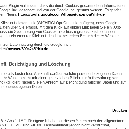
owser-Plugin verhindern, dass die durch Cookies gesammelten Informationen
e Google Inc. gesendet und von der Google Inc. genutzt werden. Folgender
den Plugin:
https://tools.google.com/dlpage/gaoptout?hl=de
m Klick auf diesen Link (WICHTIG! Opt-Out-Link einfügen), dass Google
Daten über Sie erfasst. Mit dem Klick auf obigen Link laden Sie ein „Opt-
muss die Speicherung von Cookies also hierzu grundsätzlich erlauben.
g, ist ein erneuter Klick auf den Link bei jedem Besuch dieser Website
en zur Datennutzung durch die Google Inc.:
ytics/answer/6004245?hl=de
nft, Berichtigung und Löschung
 Ihrerseits kostenlose Auskunft darüber, welche personenbezogenen Daten
n Ihr Wunsch nicht mit einer gesetzlichen Pflicht zur Aufbewahrung von
g) kollidiert, haben Sie ein Anrecht auf Berichtigung falscher Daten und auf
personenbezogenen Daten.
Drucken
 § 7 Abs.1 TMG für eigene Inhalte auf diesen Seiten nach den allgemeinen
bis 10 TMG sind wir als Diensteanbieter jedoch nicht verpflichtet,