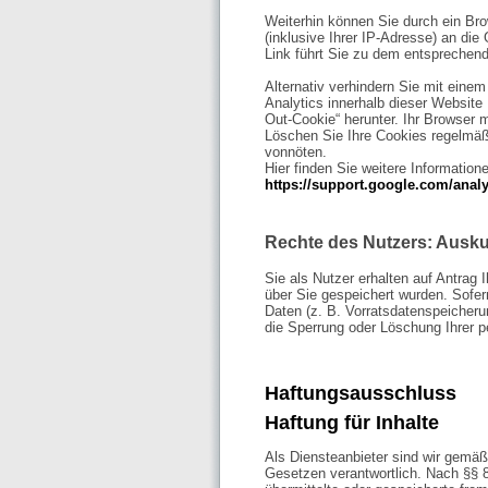
Weiterhin können Sie durch ein Br
(inklusive Ihrer IP-Adresse) an di
Link führt Sie zu dem entsprechen
Alternativ verhindern Sie mit eine
Analytics innerhalb dieser Website 
Out-Cookie“ herunter. Ihr Browser 
Löschen Sie Ihre Cookies regelmäßi
vonnöten.
Hier finden Sie weitere Information
https://support.google.com/anal
Rechte des Nutzers: Ausku
Sie als Nutzer erhalten auf Antrag
über Sie gespeichert wurden. Sofer
Daten (z. B. Vorratsdatenspeicherun
die Sperrung oder Löschung Ihrer 
Haftungsausschluss
Haftung für Inhalte
Als Diensteanbieter sind wir gemäß
Gesetzen verantwortlich. Nach §§ 8 