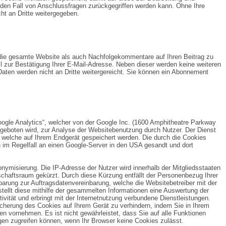
 den Fall von Anschlussfragen zurückgegriffen werden kann. Ohne Ihre
ht an Dritte weitergegeben.
 die gesamte Website als auch Nachfolgekommentare auf Ihren Beitrag zu
il zur Bestätigung Ihrer E-Mail-Adresse. Neben dieser werden keine weiteren
aten werden nicht an Dritte weitergereicht. Sie können ein Abonnement
ogle Analytics“, welcher von der Google Inc. (1600 Amphitheatre Parkway
eboten wird, zur Analyse der Websitebenutzung durch Nutzer. Der Dienst
 welche auf Ihrem Endgerät gespeichert werden. Die durch die Cookies
im Regelfall an einen Google-Server in den USA gesandt und dort
onymisierung. Die IP-Adresse der Nutzer wird innerhalb der Mitgliedsstaaten
chaftsraum gekürzt. Durch diese Kürzung entfällt der Personenbezug Ihrer
arung zur Auftragsdatenvereinbarung, welche die Websitebetreiber mit der
tellt diese mithilfe der gesammelten Informationen eine Auswertung der
vität und erbringt mit der Internetnutzung verbundene Dienstleistungen.
icherung des Cookies auf Ihrem Gerät zu verhindern, indem Sie in Ihrem
n vornehmen. Es ist nicht gewährleistet, dass Sie auf alle Funktionen
en zugreifen können, wenn Ihr Browser keine Cookies zulässt.